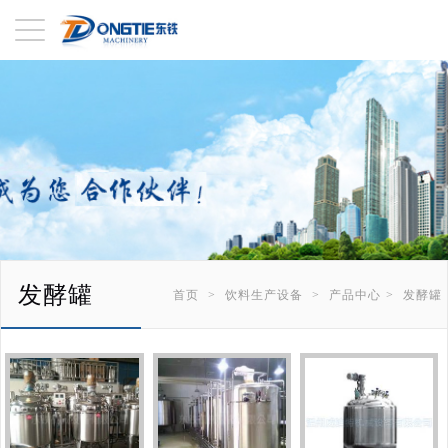
发酵罐
首页
>
饮料生产设备
>
产品中心
>
发酵罐