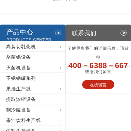
产品中心
联系我们
PRODUCTS CENTER
高剪切乳化机
了解更多我们的详细信息，请致
杀菌锅设备
电
400－6388－667
灭菌机设备
杀菌锅
或给我们留言
不锈钢罐系列
杀菌釜
水浴式灭菌机
在线留言
果酒生产线
管式灭菌机
不锈钢发酵罐
提取浓缩设备
板式灭菌机
不锈钢搅拌罐
大型果酒生产线
制冷罐设备
超高温瞬时灭菌机
不锈钢储罐
微型精酿啤酒设备
浓缩提取设备
果汁饮料生产线
喷淋灭菌机
果酒汽酒生产线
提取罐
制冷罐
饮料生产设备
实验室专用灭菌机
啤酒生产线
反应釜
冷藏罐
中型果汁饮料生产线